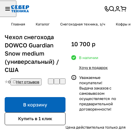
Главная
Каталог
Снегоходная техника, з/ч
Кофры и
Чехол снегохода
10 700
p
DOWCO Guardian
Snow medium
В наличии
(универсальный) /
Хочу в подарок
США
Уважаемые
0
Нет отзывов
покупатели!
Выдача заказов с
самовывозом
осуществляется по
предварительной
В корзину
договоренности!
Купить в 1 клик
Цена действительна только для