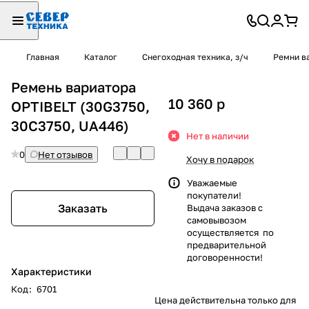
Главная
Каталог
Снегоходная техника, з/ч
Ремни в
Ремень вариатора
10 360
p
OPTIBELT (30G3750,
30C3750, UA446)
Нет в наличии
0
Нет отзывов
Хочу в подарок
Уважаемые
покупатели!
Заказать
Выдача заказов с
самовывозом
осуществляется по
предварительной
договоренности!
Характеристики
Код
:
6701
Цена действительна только для