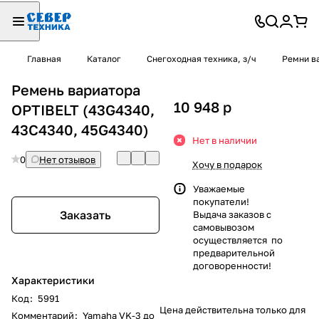
Главная
Каталог
Снегоходная техника, з/ч
Ремни в
Ремень вариатора
10 948
p
OPTIBELT (43G4340,
43C4340, 45G4340)
Нет в наличии
0
Нет отзывов
Хочу в подарок
Уважаемые
покупатели!
Заказать
Выдача заказов с
самовывозом
осуществляется по
предварительной
договоренности!
Характеристики
Код
:
5991
Цена действительна только для
Комментарий
:
Yamaha VK-3 до