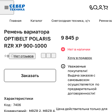
Главная
Каталог
Снегоходная техника, з/ч
Ремни в
Ремень вариатора
9 845
p
OPTIBELT POLARIS
RZR XP 900-1000
Нет в наличии
0
Нет отзывов
Хочу в подарок
Уважаемые
покупатели!
Заказать
Выдача заказов с
самовывозом
осуществляется по
предварительной
договоренности!
Характеристики
Код
:
7406
Цена действительна только для
Комментарий
:
MRZR 2, MRZR 4,