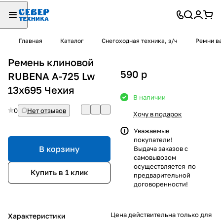
Главная
Каталог
Снегоходная техника, з/ч
Ремни в
Ремень клиновой
590
p
RUBENA А-725 Lw
13х695 Чехия
В наличии
0
Нет отзывов
Хочу в подарок
Уважаемые
покупатели!
В корзину
Выдача заказов с
самовывозом
осуществляется по
Купить в 1 клик
предварительной
договоренности!
Цена действительна только для
Характеристики