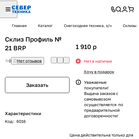
Главная
Каталог
Снегоходная техника, з/ч
Склизы
Склиз Профиль №
1 910
p
21 BRP
0
Нет отзывов
Нет в наличии
Хочу в подарок
Уважаемые
Заказать
покупатели!
Выдача заказов с
самовывозом
осуществляется по
предварительной
Характеристики
договоренности!
Код
:
6016
Цена действительна только для