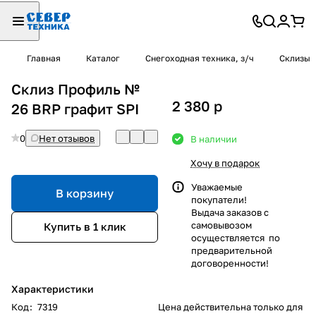
Главная
Каталог
Снегоходная техника, з/ч
Склизы
Склиз Профиль №
2 380
p
26 BRP графит SPI
0
Нет отзывов
В наличии
Хочу в подарок
Уважаемые
В корзину
покупатели!
Выдача заказов с
самовывозом
Купить в 1 клик
осуществляется по
предварительной
договоренности!
Характеристики
Код
:
7319
Цена действительна только для