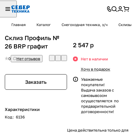
Главная
Каталог
Снегоходная техника, з/ч
Склизы
Склиз Профиль №
2 547
p
26 BRP графит
0
Нет отзывов
Нет в наличии
Хочу в подарок
Уважаемые
Заказать
покупатели!
Выдача заказов с
самовывозом
осуществляется по
предварительной
Характеристики
договоренности!
Код
:
6136
Цена действительна только для