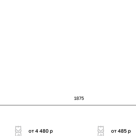
1875
от 4 480
p
от 485
p