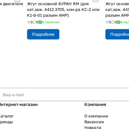
я двигателя
Жгут основной БУРАН RM (для
Жгут основ
кат.заж. 4412.3705, ком-ра КС-2 или
кат.заж. 44
К1-Б-01 разъем АМР)
разъем АМР
0
0
В наличии
0
0
В на
Подробнее
Подробн
Интернет-магазин
Компания
аталог
О компании
Бренды
Вакансии
Новости