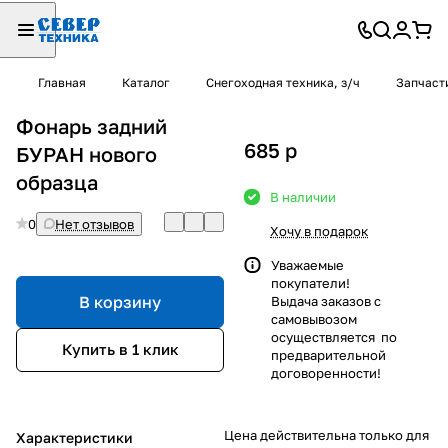
Главная
Каталог
Снегоходная техника, з/ч
Запчаст
Фонарь задний
685
p
БУРАН нового
образца
В наличии
0
Нет отзывов
Хочу в подарок
Уважаемые
покупатели!
В корзину
Выдача заказов с
самовывозом
осуществляется по
Купить в 1 клик
предварительной
договоренности!
Цена действительна только для
Характеристики