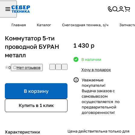
Главная
Каталог
Снегоходная техника, з/ч
Запчаст
Коммутатор 5-ти
1 430
p
проводной БУРАН
металл
В наличии
0
Нет отзывов
Хочу в подарок
Уважаемые
покупатели!
В корзину
Выдача заказов с
самовывозом
осуществляется по
Купить в 1 клик
предварительной
договоренности!
Цена действительна только для
Характеристики