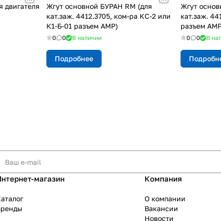
я двигателя
Жгут основной БУРАН RM (для
Жгут основ
кат.заж. 4412.3705, ком-ра КС-2 или
кат.заж. 44
К1-Б-01 разъем АМР)
разъем АМР
0
0
В наличии
0
0
В на
Подробнее
Подробн
Интернет-магазин
Компания
аталог
О компании
Бренды
Вакансии
Новости