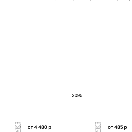
2095
от 4 480
p
от 485
p