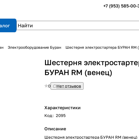
+7 (953) 585-00-
алог
ан
Электрооборудование Буран
Шестерня электростартера БУРАН RM (
Шестерня электростарте
БУРАН RM (венец)
0
Нет отзывов
Характеристики
Код
:
2095
Описание
Шестерня электростартера БУРАН RM (венец)