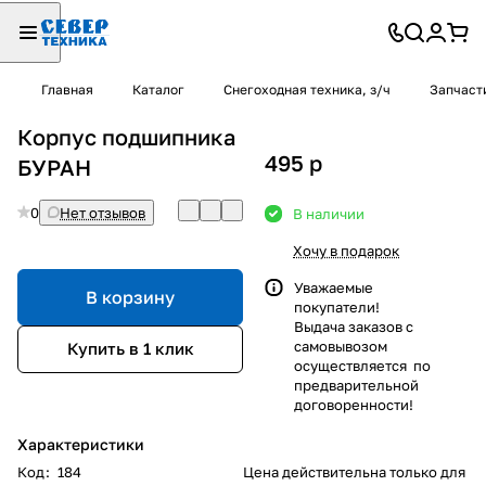
Главная
Каталог
Снегоходная техника, з/ч
Запчаст
Корпус подшипника
495
p
БУРАН
0
Нет отзывов
В наличии
Хочу в подарок
Уважаемые
В корзину
покупатели!
Выдача заказов с
самовывозом
Купить в 1 клик
осуществляется по
предварительной
договоренности!
Характеристики
Код
:
184
Цена действительна только для