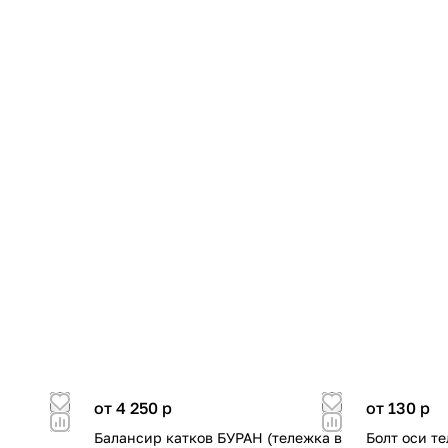
от 4 250
p
от 130
p
Балансир катков БУРАН (тележка в
Болт оси т