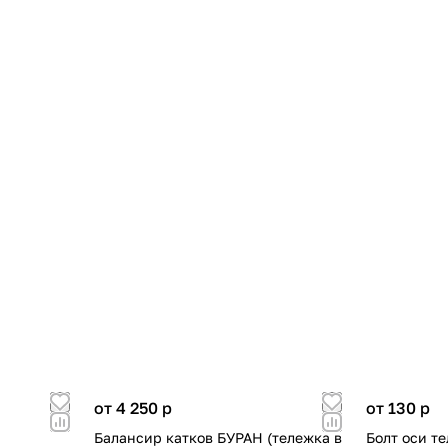
от 4 250
p
от 130
p
Балансир катков БУРАН (тележка в
Болт оси т