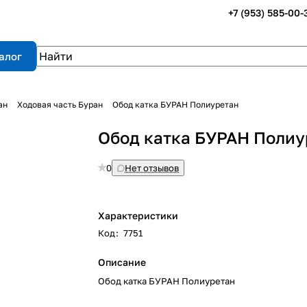
+7 (953) 585-00-
алог
ан
Ходовая часть Буран
Обод катка БУРАН Полиуретан
Обод катка БУРАН Полиу
0
Нет отзывов
Характеристики
Код
:
7751
Описание
Обод катка БУРАН Полиуретан