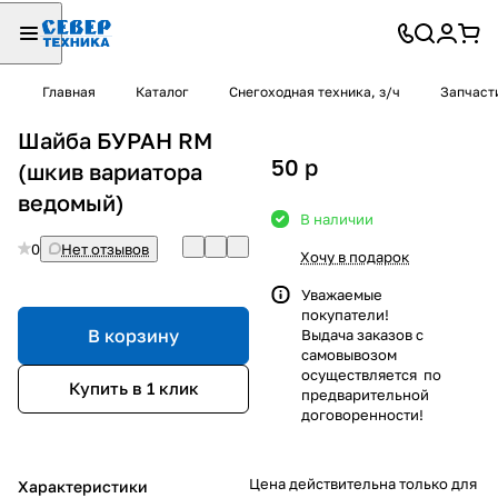
Главная
Каталог
Снегоходная техника, з/ч
Запчаст
Шайба БУРАН RM
50
p
(шкив вариатора
ведомый)
В наличии
0
Нет отзывов
Хочу в подарок
Уважаемые
покупатели!
В корзину
Выдача заказов с
самовывозом
осуществляется по
Купить в 1 клик
предварительной
договоренности!
Цена действительна только для
Характеристики