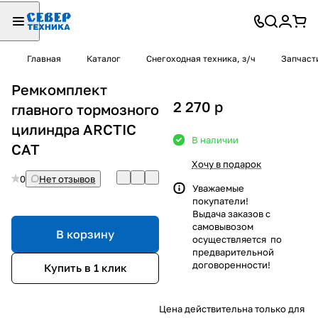
Главная
Каталог
Снегоходная техника, з/ч
Запчаст
Ремкомплект
2 270
p
главного тормозного
цилиндра ARCTIC
В наличии
CAT
Хочу в подарок
0
Нет отзывов
Уважаемые
покупатели!
Выдача заказов с
самовывозом
В корзину
осуществляется по
предварительной
договоренности!
Купить в 1 клик
Цена действительна только для