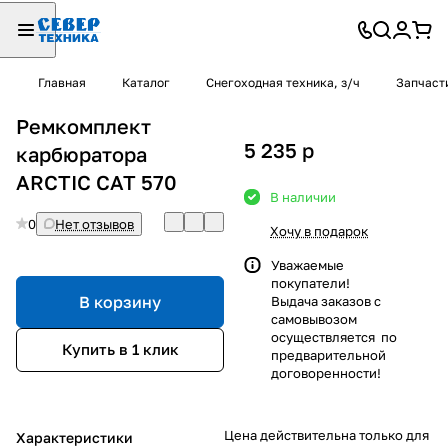
Главная
Каталог
Снегоходная техника, з/ч
Запчаст
Ремкомплект
5 235
p
карбюратора
ARCTIC CAT 570
В наличии
0
Нет отзывов
Хочу в подарок
Уважаемые
покупатели!
В корзину
Выдача заказов с
самовывозом
осуществляется по
Купить в 1 клик
предварительной
договоренности!
Цена действительна только для
Характеристики