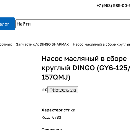
+7 (953) 585-00-
алог
портных
Запчасти с/х DINGO SHARMAX
Насос масляный в сборе круглы
Насос масляный в сборе
круглый DINGO (GY6-125
157QMJ)
0
Нет отзывов
Характеристики
Код
:
6783
Описание