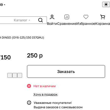
39
Каталог
Войти
Сравнение
Избранное
Корзина
й DINGO (GY6-125/150 157QMJ)
250
p
/150
Заказать
Нет в наличии
Хочу в подарок
Уважаемые покупатели!
Выдача заказов с самовывозом