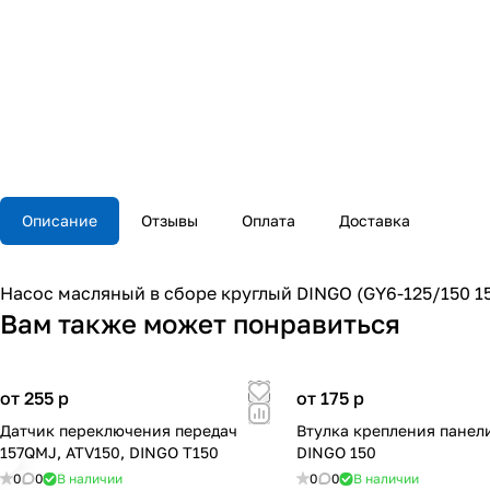
Описание
Отзывы
Оплата
Доставка
Насос масляный в сборе круглый DINGO (GY6-125/150 1
Вам также может понравиться
от 255
p
от 175
p
Датчик переключения передач
Втулка крепления панел
157QMJ, ATV150, DINGO T150
DINGO 150
0
0
В наличии
0
0
В наличии