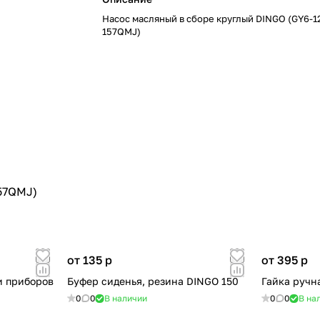
Насос масляный в сборе круглый DINGO (GY6-1
157QMJ)
57QMJ)
от 135
p
от 395
p
и приборов
Буфер сиденья, резина DINGO 150
Гайка ручн
0
0
В наличии
0
0
В на