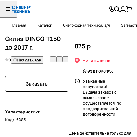
Главная
Каталог
Снегоходная техника, з/ч
Запчаст
Склиз DINGO Т150
875
p
до 2017 г.
0
Нет отзывов
Нет в наличии
Хочу в подарок
Уважаемые
Заказать
покупатели!
Выдача заказов с
самовывозом
осуществляется по
предварительной
Характеристики
договоренности!
Код
:
6385
Цена действительна только для