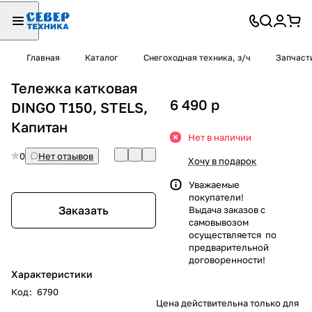
Главная
Каталог
Снегоходная техника, з/ч
Запчаст
Тележка катковая
6 490
p
DINGO T150, STELS,
Капитан
Нет в наличии
0
Нет отзывов
Хочу в подарок
Уважаемые
покупатели!
Заказать
Выдача заказов с
самовывозом
осуществляется по
предварительной
договоренности!
Характеристики
Код
:
6790
Цена действительна только для