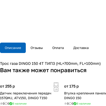
Описание
Отзывы
Оплата
Доставка
Трос газа DINGO 150 4Т ТИП3 (НL=700mm, FL=100mm)
Вам также может понравиться
от 255
p
от 175
p
Датчик переключения передач
Втулка крепления панел
157QMJ, ATV150, DINGO T150
DINGO 150
0
0
В наличии
0
0
В наличии