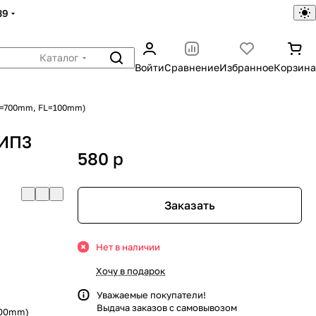
39
Каталог
Войти
Сравнение
Избранное
Корзина
НL=700mm, FL=100mm)
ТИП3
580
p
Заказать
Нет в наличии
Хочу в подарок
Уважаемые покупатели!
Выдача заказов с самовывозом
100mm)