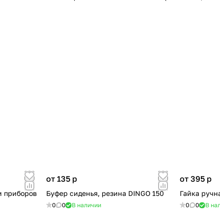
от 135
p
от 395
p
и приборов
Буфер сиденья, резина DINGO 150
Гайка ручн
0
0
В наличии
0
0
В на