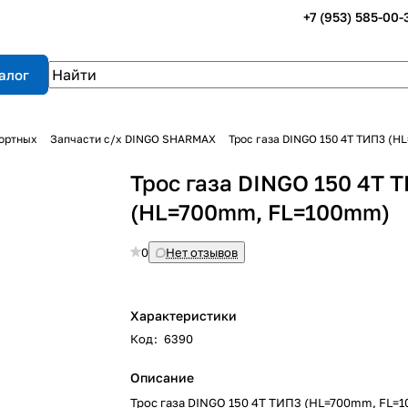
+7 (953) 585-00-
алог
портных
Запчасти с/х DINGO SHARMAX
Трос газа DINGO 150 4Т ТИП3 (
Трос газа DINGO 150 4Т 
(НL=700mm, FL=100mm)
0
Нет отзывов
Характеристики
Код
:
6390
Описание
Трос газа DINGO 150 4Т ТИП3 (НL=700mm, FL=