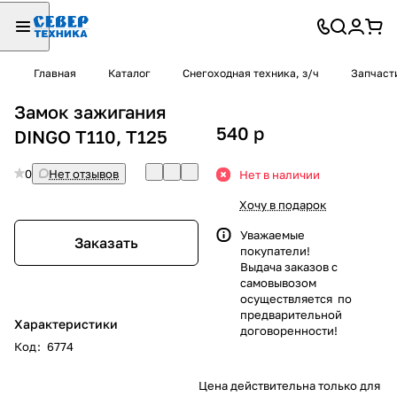
Главная
Каталог
Снегоходная техника, з/ч
Запчаст
Замок зажигания
540
p
DINGO T110, Т125
0
Нет отзывов
Нет в наличии
Хочу в подарок
Уважаемые
Заказать
покупатели!
Выдача заказов с
самовывозом
осуществляется по
предварительной
Характеристики
договоренности!
Код
:
6774
Цена действительна только для