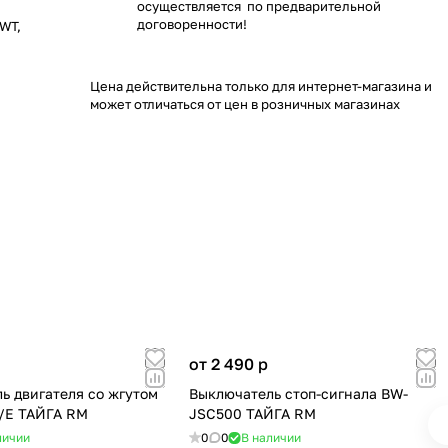
осуществляется по предварительной
договоренности!
SWT,
Цена действительна только для интернет-магазина и
может отличаться от цен в розничных магазинах
от 2 490
p
ь двигателя со жгутом
Выключатель стоп-сигнала BW-
/E ТАЙГА RM
JSC500 ТАЙГА RM
личии
0
0
В наличии