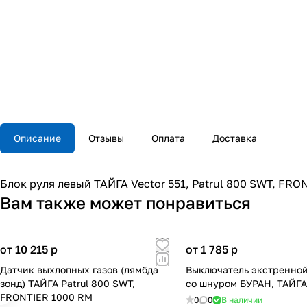
Описание
Отзывы
Оплата
Доставка
Блок руля левый ТАЙГА Vector 551, Patrul 800 SWT, FR
Вам также может понравиться
от 10 215
p
от 1 785
p
Датчик выхлопных газов (лямбда
Выключатель экстренной
зонд) ТАЙГА Patrul 800 SWT,
со шнуром БУРАН, ТАЙГ
FRONTIER 1000 RM
0
0
В наличии