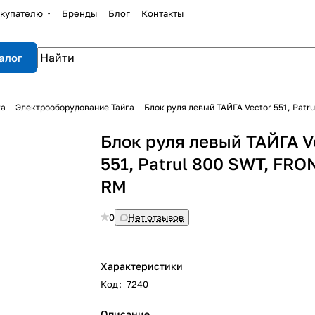
купателю
Бренды
Блог
Контакты
алог
га
Электрооборудование Тайга
Блок руля левый ТАЙГА Vector 551, Patr
Блок руля левый ТАЙГА V
551, Patrul 800 SWT, FRO
RM
0
Нет отзывов
Характеристики
Код
:
7240
Описание