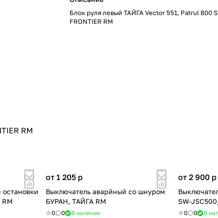
Блок руля левый ТАЙГА Vector 551, Patrul 800 
FRONTIER RM
ONTIER RM
от 1 205
p
от 2 900
p
 остановки
Выключатель аварйный со шнуром
Выключател
А RM
БУРАН, ТАЙГА RM
SW-JSC500
0
0
В наличии
0
0
В на