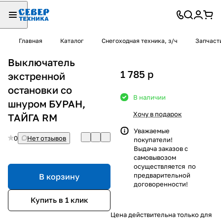
Главная
Каталог
Снегоходная техника, з/ч
Запчаст
Выключатель
1 785
p
экстренной
остановки со
В наличии
шнуром БУРАН,
Хочу в подарок
ТАЙГА RM
Уважаемые
0
Нет отзывов
покупатели!
Выдача заказов с
самовывозом
осуществляется по
предварительной
В корзину
договоренности!
Купить в 1 клик
Цена действительна только для