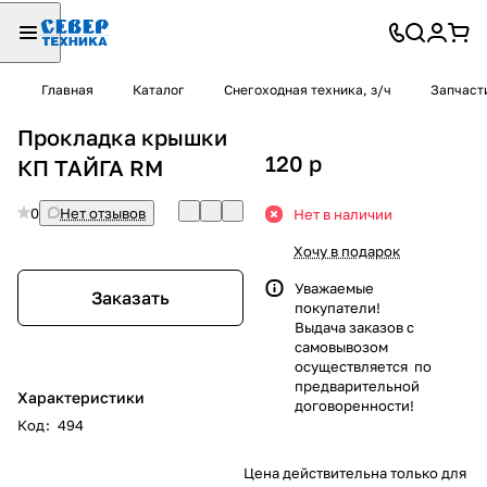
Главная
Каталог
Снегоходная техника, з/ч
Запчаст
Прокладка крышки
120
p
КП ТАЙГА RM
0
Нет отзывов
Нет в наличии
Хочу в подарок
Уважаемые
Заказать
покупатели!
Выдача заказов с
самовывозом
осуществляется по
предварительной
Характеристики
договоренности!
Код
:
494
Цена действительна только для