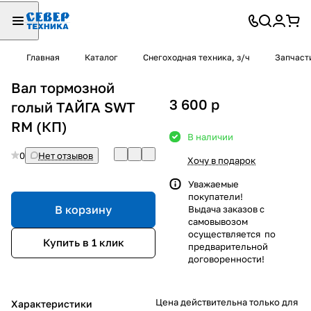
Главная
Каталог
Снегоходная техника, з/ч
Запчаст
Вал тормозной
3 600
p
голый ТАЙГА SWT
RM (КП)
В наличии
0
Нет отзывов
Хочу в подарок
Уважаемые
покупатели!
В корзину
Выдача заказов с
самовывозом
осуществляется по
Купить в 1 клик
предварительной
договоренности!
Цена действительна только для
Характеристики