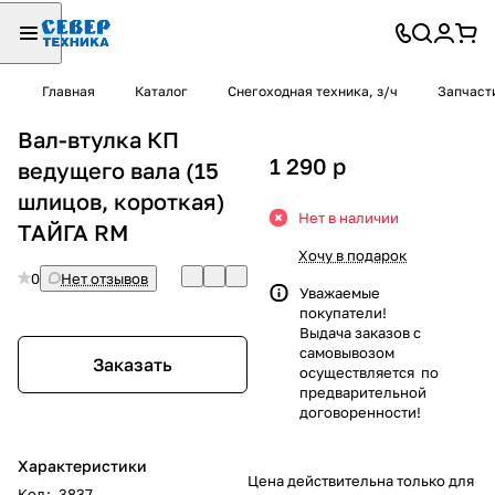
Главная
Каталог
Снегоходная техника, з/ч
Запчаст
Вал-втулка КП
1 290
p
ведущего вала (15
шлицов, короткая)
Нет в наличии
ТАЙГА RM
Хочу в подарок
0
Нет отзывов
Уважаемые
покупатели!
Выдача заказов с
самовывозом
Заказать
осуществляется по
предварительной
договоренности!
Характеристики
Цена действительна только для
Код
:
3837