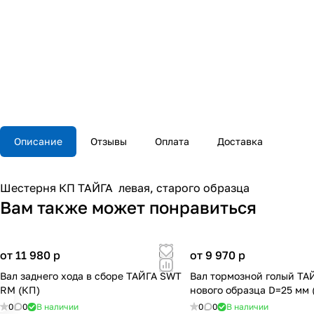
Описание
Отзывы
Оплата
Доставка
Шестерня КП ТАЙГА левая, старого образца
Вам также может понравиться
от 11 980
p
от 9 970
p
Вал заднего хода в сборе ТАЙГА SWT
Вал тормозной голый ТА
RM (КП)
нового образца D=25 мм 
0
0
В наличии
0
0
В наличии