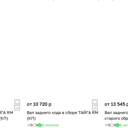
от 10 720
p
от 13 545
ЙГА RM
Вал заднего хода в сборе ТАЙГА RM
Вал заднег
(КП)
(КП)
старого об
0
0
В наличии
0
0
В на