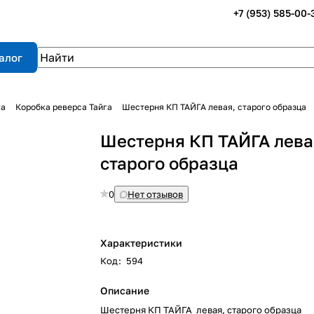
+7 (953) 585-00-
алог
га
Коробка реверса Тайга
Шестерня КП ТАЙГА левая, старого образца
Шестерня КП ТАЙГА лева
старого образца
0
Нет отзывов
Характеристики
Код
:
594
Описание
Шестерня КП ТАЙГА левая, старого образца