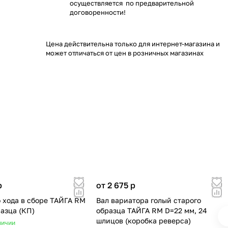
осуществляется по предварительной
договоренности!
Цена действительна только для интернет-магазина и
может отличаться от цен в розничных магазинах
p
от 2 675
p
о хода в сборе ТАЙГА RM
Вал вариатора голый старого
разца (КП)
образца ТАЙГА RM D=22 мм, 24
шлицов (коробка реверса)
личии