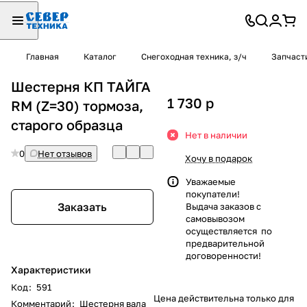
Главная
Каталог
Снегоходная техника, з/ч
Запчаст
Шестерня КП ТАЙГА
1 730
p
RM (Z=30) тормоза,
старого образца
Нет в наличии
0
Нет отзывов
Хочу в подарок
Уважаемые
покупатели!
Заказать
Выдача заказов с
самовывозом
осуществляется по
предварительной
договоренности!
Характеристики
Код
:
591
Цена действительна только для
Комментарий
:
Шестерня вала