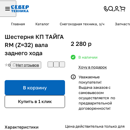
Главная
Каталог
Снегоходная техника, з/ч
Запчаст
Шестерня КП ТАЙГА
2 280
p
RM (Z=32) вала
заднего хода
В наличии
0
Нет отзывов
Хочу в подарок
Уважаемые
покупатели!
В корзину
Выдача заказов с
самовывозом
осуществляется по
Купить в 1 клик
предварительной
договоренности!
Цена действительна только для
Характеристики