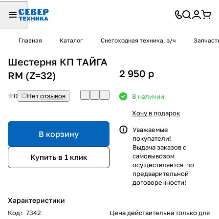
Главная
Каталог
Снегоходная техника, з/ч
Запчаст
Шестерня КП ТАЙГА
2 950
p
RM (Z=32)
0
Нет отзывов
В наличии
Хочу в подарок
Уважаемые
В корзину
покупатели!
Выдача заказов с
самовывозом
Купить в 1 клик
осуществляется по
предварительной
договоренности!
Характеристики
Код
:
7342
Цена действительна только для