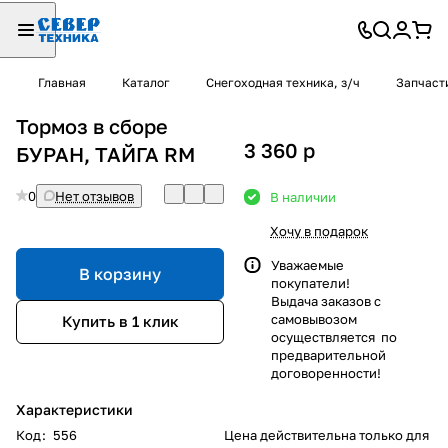
Главная
Каталог
Снегоходная техника, з/ч
Запчаст
Тормоз в сборе
3 360
p
БУРАН, ТАЙГА RM
0
Нет отзывов
В наличии
Хочу в подарок
Уважаемые
В корзину
покупатели!
Выдача заказов с
самовывозом
Купить в 1 клик
осуществляется по
предварительной
договоренности!
Характеристики
Код
:
556
Цена действительна только для