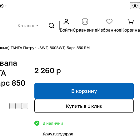
39
Каталог
Войти
Сравнение
Избранное
Корзина
лные) ТАЙГА Патруль SWT, 800SWT, Барс 850 RM
 вала
2 260
p
ГА
арс 850
В корзину
Купить в 1 клик
В наличии
Хочу в подарок