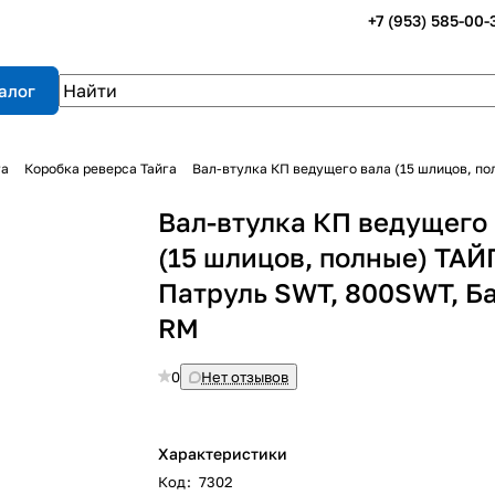
+7 (953) 585-00-
алог
га
Коробка реверса Тайга
Вал-втулка КП ведущего вала (15 шлицов, по
Вал-втулка КП ведущего
(15 шлицов, полные) ТАЙ
Патруль SWT, 800SWT, Б
RM
0
Нет отзывов
Характеристики
Код
:
7302