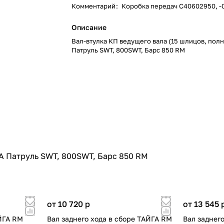
Комментарий
:
Коробка передач С40602950, -0
Описание
Вал-втулка КП ведущего вала (15 шлицов, пол
Патруль SWT, 800SWT, Барс 850 RM
ГА Патруль SWT, 800SWT, Барс 850 RM
от 10 720
p
от 13 545
ЙГА RM
Вал заднего хода в сборе ТАЙГА RM
Вал заднег