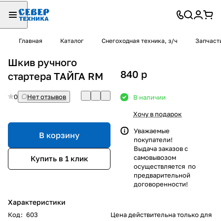
Главная
Каталог
Снегоходная техника, з/ч
Запчаст
Шкив ручного
840
p
стартера ТАЙГА RM
0
Нет отзывов
В наличии
Хочу в подарок
Уважаемые
В корзину
покупатели!
Выдача заказов с
самовывозом
Купить в 1 клик
осуществляется по
предварительной
договоренности!
Характеристики
Код
:
603
Цена действительна только для