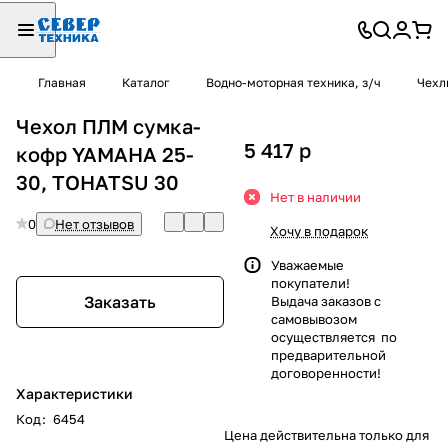
Главная
Каталог
Водно-моторная техника, з/ч
Чехл
Чехол ПЛМ сумка-
5 417
p
кофр YAMAHA 25-
30, TOHATSU 30
Нет в наличии
0
Нет отзывов
Хочу в подарок
Уважаемые
покупатели!
Заказать
Выдача заказов с
самовывозом
осуществляется по
предварительной
договоренности!
Характеристики
Код
:
6454
Цена действительна только для