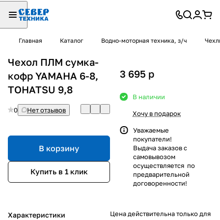
Главная
Каталог
Водно-моторная техника, з/ч
Чехл
Чехол ПЛМ сумка-
3 695
p
кофр YAMAHA 6-8,
TOHATSU 9,8
В наличии
0
Нет отзывов
Хочу в подарок
Уважаемые
покупатели!
В корзину
Выдача заказов с
самовывозом
осуществляется по
Купить в 1 клик
предварительной
договоренности!
Цена действительна только для
Характеристики