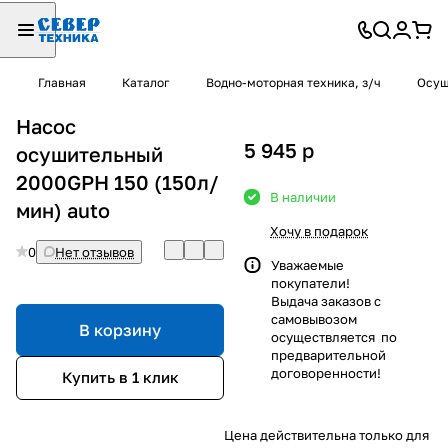
Главная
Каталог
Водно-моторная техника, з/ч
Осуш
Насос
5 945
p
осушительный
2000GPH 150 (150л/
В наличии
мин) auto
Хочу в подарок
0
Нет отзывов
Уважаемые
покупатели!
Выдача заказов с
самовывозом
В корзину
осуществляется по
предварительной
договоренности!
Купить в 1 клик
Цена действительна только для