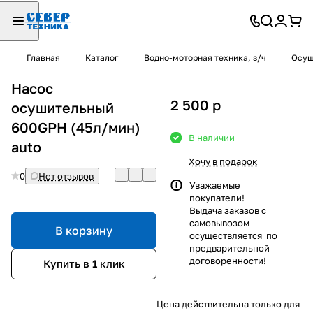
Главная
Каталог
Водно-моторная техника, з/ч
Осуш
Насос
2 500
p
осушительный
600GPH (45л/мин)
В наличии
auto
Хочу в подарок
0
Нет отзывов
Уважаемые
покупатели!
Выдача заказов с
самовывозом
В корзину
осуществляется по
предварительной
договоренности!
Купить в 1 клик
Цена действительна только для