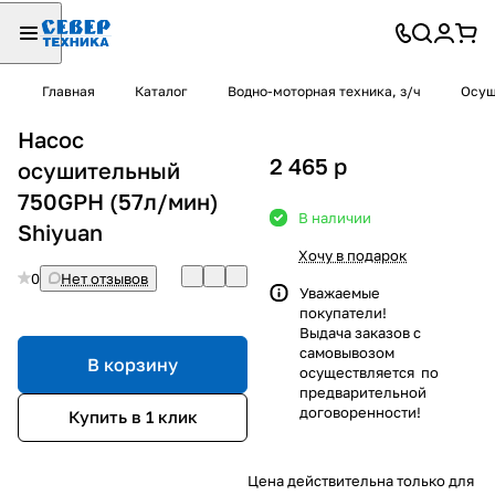
Главная
Каталог
Водно-моторная техника, з/ч
Осуш
Насос
2 465
p
осушительный
750GPH (57л/мин)
В наличии
Shiyuan
Хочу в подарок
0
Нет отзывов
Уважаемые
покупатели!
Выдача заказов с
самовывозом
В корзину
осуществляется по
предварительной
договоренности!
Купить в 1 клик
Цена действительна только для