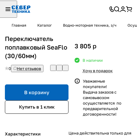
Главная
Каталог
Водно-моторная техника, з/ч
Осуш
Переключатель
3 805
p
поплавковый SeaFlo
(30/60мм)
В наличии
0
Нет отзывов
Хочу в подарок
Уважаемые
покупатели!
В корзину
Выдача заказов с
самовывозом
осуществляется по
Купить в 1 клик
предварительной
договоренности!
Цена действительна только для
Характеристики