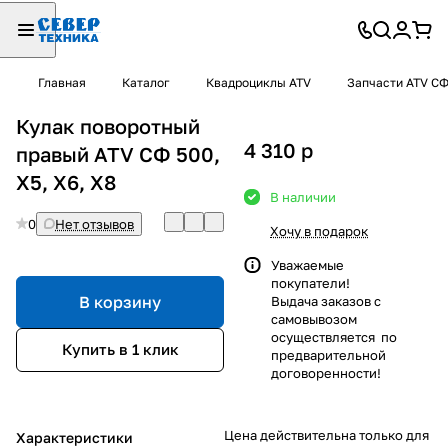
Главная
Каталог
Квадроциклы ATV
Запчасти ATV С
Кулак поворотный
4 310
p
правый ATV СФ 500,
X5, X6, X8
В наличии
0
Нет отзывов
Хочу в подарок
Уважаемые
покупатели!
В корзину
Выдача заказов с
самовывозом
осуществляется по
Купить в 1 клик
предварительной
договоренности!
Цена действительна только для
Характеристики