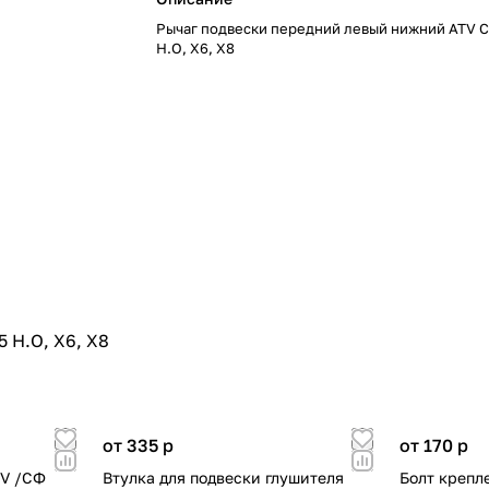
Рычаг подвески передний левый нижний ATV С
H.O, X6, X8
 H.O, X6, X8
от 335
p
от 170
p
TV /СФ
Втулка для подвески глушителя
Болт крепл