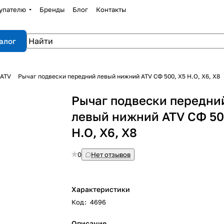
упателю
Бренды
Блог
Контакты
алог
 ATV
Рычаг подвески передний левый нижний ATV СФ 500, X5 H.O, X6, X8
Рычаг подвески передни
левый нижний ATV СФ 50
H.O, X6, X8
0
Нет отзывов
Характеристики
Код
:
4696
Описание