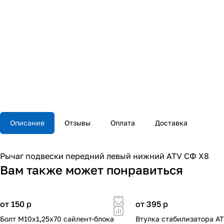
Описание
Отзывы
Оплата
Доставка
Рычаг подвески передний левый нижний ATV СФ X8
Вам также может понравиться
от 150
p
от 395
p
Болт М10x1,25x70 сайлент-блока
Втулка стабилизатора A