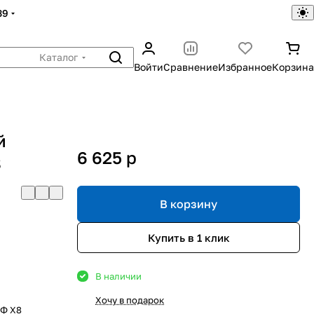
39
Каталог
Войти
Сравнение
Избранное
Корзина
й
6 625
p
8
В корзину
Купить в 1 клик
В наличии
Хочу в подарок
СФ X8