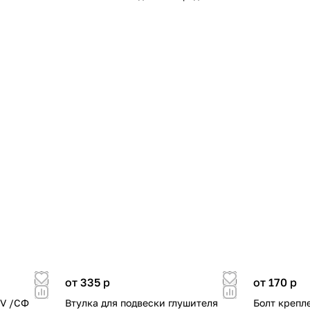
от 335
p
от 170
p
TV /СФ
Втулка для подвески глушителя
Болт крепл