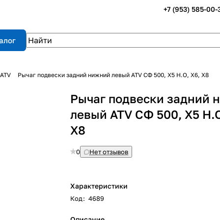
+7 (953) 585-00-
алог
 ATV
Рычаг подвески задний нижний левый ATV СФ 500, X5 H.O, X6, X8
Рычаг подвески задний 
левый ATV СФ 500, X5 H.O
X8
0
Нет отзывов
Характеристики
Код
:
4689
Описание