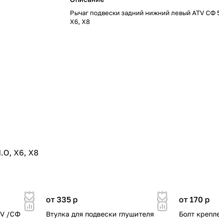
Рычаг подвески задний нижний левый ATV СФ 5
X6, X8
.O, X6, X8
от 335
p
от 170
p
TV /СФ
Втулка для подвески глушителя
Болт крепл