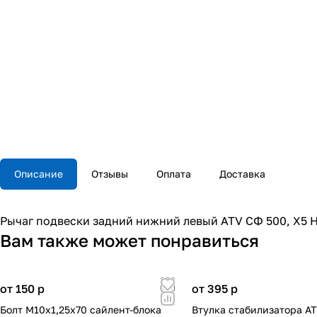
Описание
Отзывы
Оплата
Доставка
Рычаг подвески задний нижний левый ATV СФ 500, X5 H
Вам также может понравиться
от 150
p
от 395
p
Болт М10x1,25x70 сайлент-блока
Втулка стабилизатора A