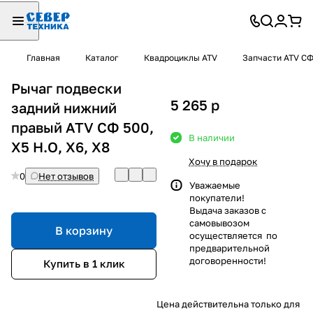
Главная
Каталог
Квадроциклы ATV
Запчасти ATV С
Рычаг подвески
5 265
p
задний нижний
правый ATV СФ 500,
В наличии
X5 H.O, X6, X8
Хочу в подарок
0
Нет отзывов
Уважаемые
покупатели!
Выдача заказов с
самовывозом
В корзину
осуществляется по
предварительной
договоренности!
Купить в 1 клик
Цена действительна только для