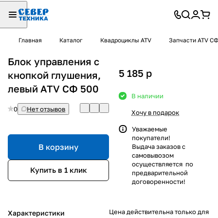
Главная
Каталог
Квадроциклы ATV
Запчасти ATV С
Блок управления с
5 185
p
кнопкой глушения,
левый ATV СФ 500
В наличии
0
Нет отзывов
Хочу в подарок
Уважаемые
покупатели!
В корзину
Выдача заказов с
самовывозом
осуществляется по
Купить в 1 клик
предварительной
договоренности!
Цена действительна только для
Характеристики