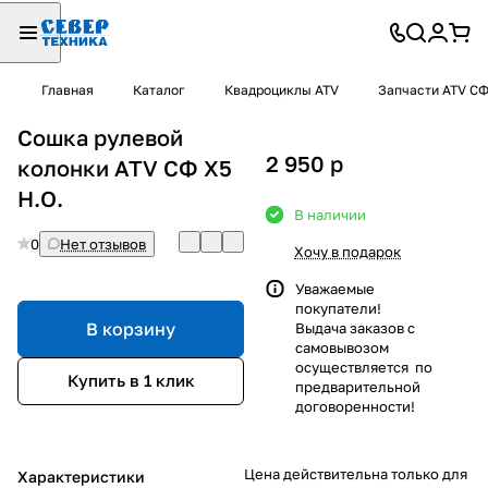
Главная
Каталог
Квадроциклы ATV
Запчасти ATV С
Cошка рулевой
2 950
p
колонки ATV СФ X5
Н.О.
В наличии
0
Нет отзывов
Хочу в подарок
Уважаемые
покупатели!
В корзину
Выдача заказов с
самовывозом
осуществляется по
Купить в 1 клик
предварительной
договоренности!
Цена действительна только для
Характеристики