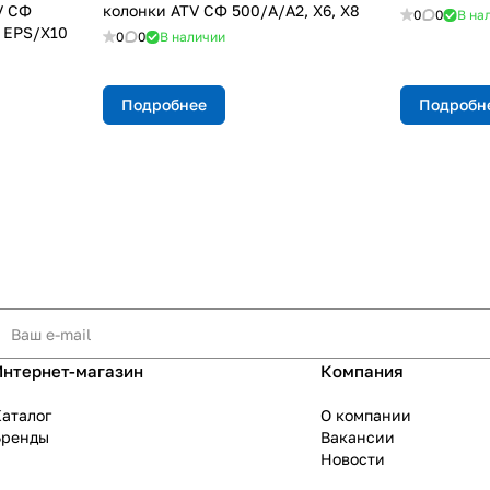
V СФ
колонки ATV СФ 500/A/A2, X6, X8
0
0
В на
, EPS/Х10
0
0
В наличии
Подробнее
Подробн
Интернет-магазин
Компания
аталог
О компании
Бренды
Вакансии
Новости