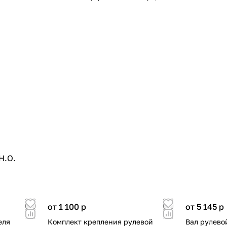
H.O.
от 1 100
p
от 5 145
p
еля
Комплект крепления рулевой
Вал рулево