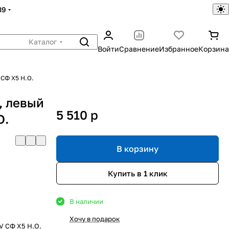
39
Каталог
Войти
Сравнение
Избранное
Корзина
 СФ X5 H.O.
, левый
5 510
p
O.
В корзину
Купить в 1 клик
В наличии
Хочу в подарок
V СФ X5 H.O.