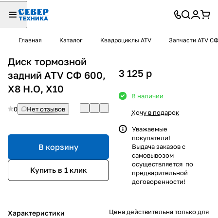
Главная
Каталог
Квадроциклы ATV
Запчасти ATV С
Диск тормозной
3 125
p
задний ATV СФ 600,
X8 H.O, X10
В наличии
0
Нет отзывов
Хочу в подарок
Уважаемые
покупатели!
В корзину
Выдача заказов с
самовывозом
осуществляется по
Купить в 1 клик
предварительной
договоренности!
Цена действительна только для
Характеристики